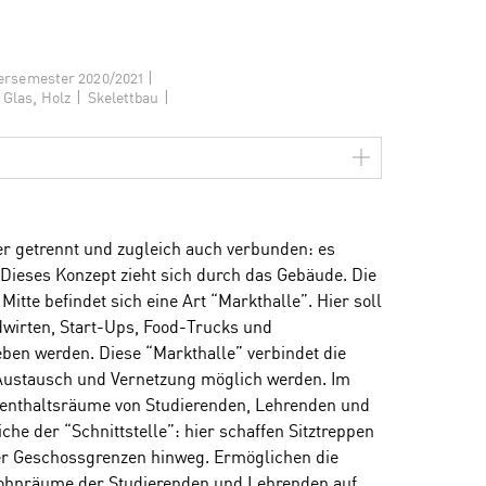
|
ersemester 2020/2021
,
|
|
Glas
Holz
Skelettbau
r getrennt und zugleich auch verbunden: es
. Dieses Konzept zieht sich durch das Gebäude. Die
itte befindet sich eine Art “Markthalle”. Hier soll
dwirten, Start-Ups, Food-Trucks und
ben werden. Diese “Markthalle” verbindet die
em Austausch und Vernetzung möglich werden. Im
ufenthaltsräume von Studierenden, Lehrenden und
iche der “Schnittstelle”: hier schaffen Sitztreppen
er Geschossgrenzen hinweg. Ermöglichen die
 Wohnräume der Studierenden und Lehrenden auf