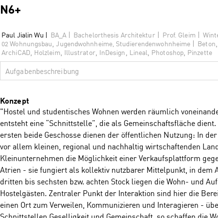
N6+
|
|
|
Paul Jialin Wu |
BA_A
Bachelorthesis Architektur
Prof. Gleim
Wint
,
,
|
02 Wohnungsbau
Jugendwohnheime, Studierendenwohnheime
Beton
,
,
,
,
,
,
ArchiCAD
Holzleim
Illustrator
InDesign
Lineal
Photoshop
Pinzette
Aufgabenbeschreibung
Konzept
"Hostel und studentisches Wohnen werden räumlich voneinande
entsteht eine “Schnittstelle”, die als Gemeinschaftsfläche dient
ersten beide Geschosse dienen der öffentlichen Nutzung: In der M
vor allem kleinen, regional und nachhaltig wirtschaftenden Lan
Kleinunternehmen die Möglichkeit einer Verkaufsplattform gege
Atrien - sie fungiert als kollektiv nutzbarer Mittelpunkt, in d
dritten bis sechsten bzw. achten Stock liegen die Wohn- und A
Hostelgästen. Zentraler Punkt der Interaktion sind hier die Bere
einen Ort zum Verweilen, Kommunizieren und Interagieren - üb
Schnittstellen Geselligkeit und Gemeinschaft, so schaffen die