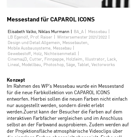
Messestand für CAPAROL ICONS
|
|
Elisabeth Valko, Niklas Murmann |
BA_A
Messebau
,
|
|
LB Egenolf
Prof. Raiser
Wintersemester 2021/2022
,
,
Design und Detail Allgemein
Messebauten
|
Mobile Ausbausysteme, Messebau
,
,
|
Gewebestoff
Holz
Nichteisenmetall
,
,
,
,
,
,
Cinema4D
Cutter
Finnpappe
Holzleim
Illustrator
Lack
,
,
,
,
,
Lineal
Modellbau
Photoshop
Säge
Tablet
Vectorworks
Konzept
Im Rahmen des WP’s Messebau wurde ein Messestand
für die neue Farbkollektion von CAPAROL ICONS
entworfen. Hierbei sollen die neuen Farben nicht einfach
nur ausgestellt werden, sondern direkt erlebt
werden.Zuerst kann der Besucher die Farben auf dem
interaktiven Farbfächer vergleichen und im Anschluss
selbst an der Farbwand ausprobieren. Zudem werden auf
der Projektionsfläche atmosphärische Videoclips über