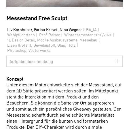
Messestand Free Sculpt
|
Liv Kornhuber, Farina Krevet, Nina Wegner |
BA_IA
|
|
|
Wahlpflichtfach
Prof. Raiser
Wintersemester 2020/2021
,
|
14 Design Detail
Mobile Ausbausysteme, Messebau
,
,
,
|
Eisen & Stahl
Gewebestoff
Glas
Holz
,
Photoshop
Vectorworks
Aufgabenbeschreibung
Konzept
Unter diesem Motto entwickelte sich der Messestand, auf
dem 3D Stifte präsentiert werden sollen. Im Mittelpunkt
steht die Interaktion mit dem Produkt und den
Besuchern. Sie können die Stifte vor Ort ausprobieren
und somit auch ein persönliches Giveaway gestalten. Der
Messestand schafft durch seine schlichte Materialität
einen Hintergrund für die bunten und formstarken
Produkte. Der DIY-Charakter wird durch simple