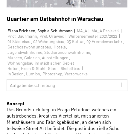
Quartier am Ostbahnhof in Warschau
|
|
Elena Erichsen, Sophie Schuhmann |
MA_A
MA_A Projekt 2
,
|
|
Prof. Baurmann
Prof. Orawiec
Wintersemester 2021/2022
,
,
,
,
01 Städtebau
02 Wohnungsbau
05 Kultur
09 Fremdenverkehr
,
,
Geschosswohnungsbau
Hotels
,
Jugendwohnheime, Studierendenwohnheime
,
Museen, Galerien, Ausstellungen
|
Wohnungsbau im städtischen Gebiet
,
,
|
|
Beton
Eisen & Stahl
Glas
Skelettbau
,
,
,
InDesign
Lumion
Photoshop
Vectorworks
Aufgabenbeschreibung
Konzept
Das Grundstück liegt in Praga Poludnie, welches ein
aufstrebendes, kreatives Viertel ist, mit sanierten
Mietshäusern und Fabrikgebäuden, an denen sich
teilweise Street Art befindet. Die postindustrielle Soho