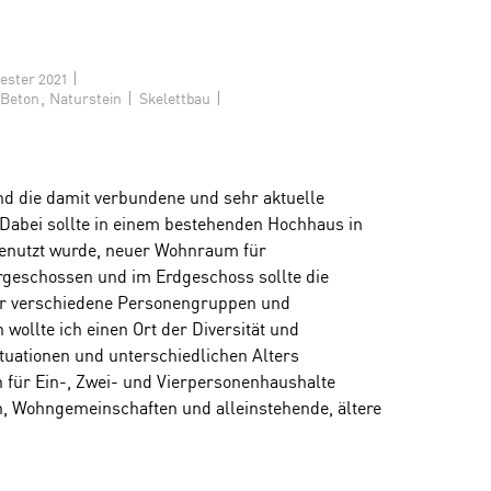
|
ster 2021
,
|
|
Beton
Naturstein
Skelettbau
d die damit verbundene und sehr aktuelle
Dabei sollte in einem bestehenden Hochhaus in
genutzt wurde, neuer Wohnraum für
rgeschossen und im Erdgeschoss sollte die
für verschiedene Personengruppen und
 wollte ich einen Ort der Diversität und
tuationen und unterschiedlichen Alters
für Ein-, Zwei- und Vierpersonenhaushalte
en, Wohngemeinschaften und alleinstehende, ältere