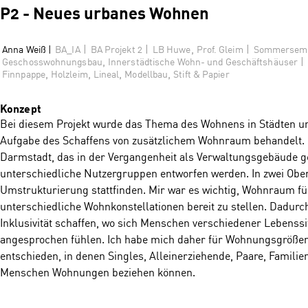
P2 - Neues urbanes Wohnen
,
|
|
|
Anna Weiß |
BA_IA
BA Projekt 2
LB Huwe
Prof. Gleim
Sommerseme
,
|
Geschosswohnungsbau
Innerstädtische Wohn- und Geschäftshäuser
,
,
,
,
Finnpappe
Holzleim
Lineal
Modellbau
Stift & Papier
Konzept
Bei diesem Projekt wurde das Thema des Wohnens in Städten un
Aufgabe des Schaffens von zusätzlichem Wohnraum behandelt. 
Darmstadt, das in der Vergangenheit als Verwaltungsgebäude 
unterschiedliche Nutzergruppen entworfen werden. In zwei Obe
Umstrukturierung stattfinden. Mir war es wichtig, Wohnraum 
unterschiedliche Wohnkonstellationen bereit zu stellen. Dadurch
Inklusivität schaffen, wo sich Menschen verschiedener Lebenssi
angesprochen fühlen. Ich habe mich daher für Wohnungsgrößen 
entschieden, in denen Singles, Alleinerziehende, Paare, Famili
Menschen Wohnungen beziehen können.