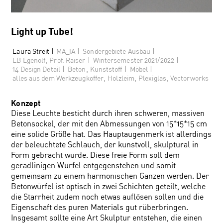
Light up Tube!
|
|
Laura Streit |
MA_IA
Sondergebiete Ausbau
,
|
|
LB Egenolf
Prof. Raiser
Wintersemester 2021/2022
,
|
|
|
14 Design Detail
Beton
Kunststoff
Möbel
,
,
,
alles aus dem Werkzeugkoffer
Holzleim
Plexiglas
Vectorworks
Konzept
Diese Leuchte besticht durch ihren schweren, massiven
Betonsockel, der mit den Abmessungen von 15*15*15 cm
eine solide Größe hat. Das Hauptaugenmerk ist allerdings
der beleuchtete Schlauch, der kunstvoll, skulptural in
Form gebracht wurde. Diese freie Form soll dem
geradlinigen Würfel entgegenstehen und somit
gemeinsam zu einem harmonischen Ganzen werden. Der
Betonwürfel ist optisch in zwei Schichten geteilt, welche
die Starrheit zudem noch etwas auflösen sollen und die
Eigenschaft des puren Materials gut rüberbringen.
Insgesamt sollte eine Art Skulptur entstehen, die einen