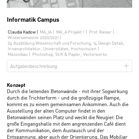
Informatik Campus
|
|
|
Claudia Kadow |
MA_IA
MA_A Projekt 1
Prof. Raiser
|
Wintersemester 2020/2021
,
,
04 Ausbildung Wissenschaft und Forschung
14 Design Detail
,
|
Innenarchitektur
Universitäten, Hochschulen
,
,
|
Massivbau
Photoshop
Stift & Papier
Vectorworks
Aufgabenbeschreibung
Konzept
Durch die leitenden Betonwände - mit ihrer Sogwirkung
durch die Trichterform - und die großzügige Rampe,
kommt es zu einem gemeinsamen Ankommen. Auch die
Ausstellung der alten Computer findet in den
Betonwänden seinen Platz und weckt die Neugier. Die
große Eingangshalle mit dem angrenzenden Café dient
der Kommunikation, dem Austausch und der
Entspannung, aber auch der Orientierung. Das Mobiliar